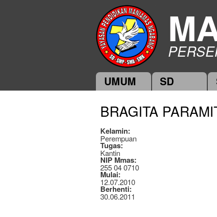
MA
PERSE
UMUM
SD
Main menu
BRAGITA PARAMI
Kelamin:
Perempuan
Tugas:
Kantin
NIP Mmas:
255 04 0710
Mulai:
12.07.2010
Berhenti:
30.06.2011