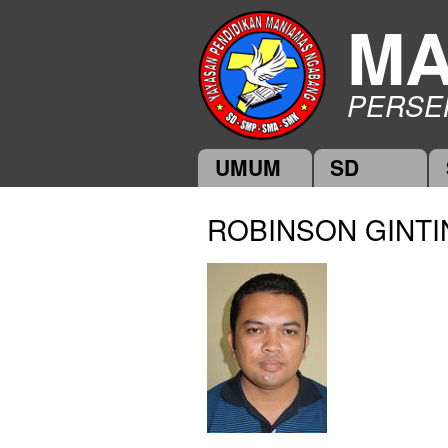
MA
PERSE
UMUM
SD
Main menu
ROBINSON GINTIN