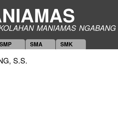
Skip to
NIAMAS
main
content
KOLAHAN MANIAMAS NGABANG
SMP
SMA
SMK
G, S.S.