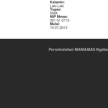
Kelamin:
Laki-Laki
Tugas:
SMA
NIP Mmas:
301 01 0713
Mulai:
15.07.2013
Persekolahan MANIAMAS Ngabang,