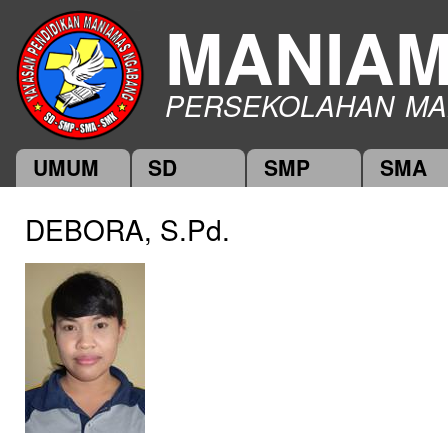
Ski
MANIA
mai
con
PERSEKOLAHAN MA
UMUM
SD
SMP
SMA
Main menu
DEBORA, S.Pd.