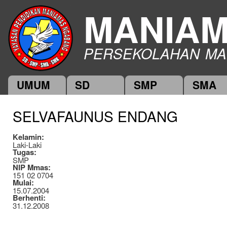
Ski
MANIA
mai
con
PERSEKOLAHAN MA
UMUM
SD
SMP
SMA
Main menu
SELVAFAUNUS ENDANG
Kelamin:
Laki-Laki
Tugas:
SMP
NIP Mmas:
151 02 0704
Mulai:
15.07.2004
Berhenti:
31.12.2008