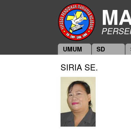
MA
PERSE
UMUM
SD
Main menu
SIRIA SE.