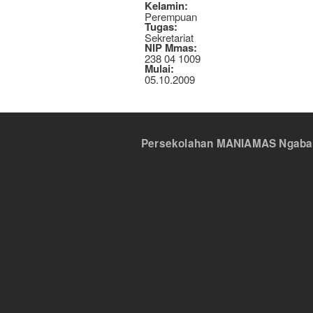
Kelamin:
Perempuan
Tugas:
Sekretariat
NIP Mmas:
238 04 1009
Mulai:
05.10.2009
Persekolahan MANIAMAS Ngabang,