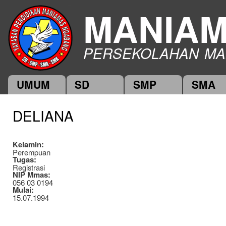
Ski
MANIA
mai
con
PERSEKOLAHAN MA
UMUM
SD
SMP
SMA
Main menu
DELIANA
Kelamin:
Perempuan
Tugas:
Registrasi
NIP Mmas:
056 03 0194
Mulai:
15.07.1994