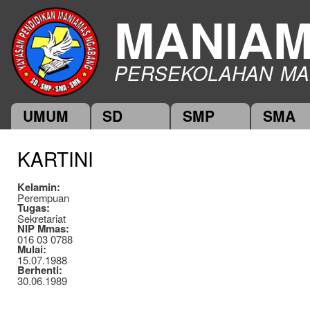
Ski
MANIA
mai
con
PERSEKOLAHAN MA
UMUM
SD
SMP
SMA
Main menu
KARTINI
Kelamin:
Perempuan
Tugas:
Sekretariat
NIP Mmas:
016 03 0788
Mulai:
15.07.1988
Berhenti:
30.06.1989