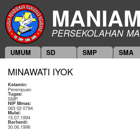
Ski
MANIA
mai
con
PERSEKOLAHAN MA
UMUM
SD
SMP
SMA
Main menu
MINAWATI IYOK
Kelamin:
Perempuan
Tugas:
SMP
NIP Mmas:
063 02 0794
Mulai:
15.07.1994
Berhenti:
30.06.1996