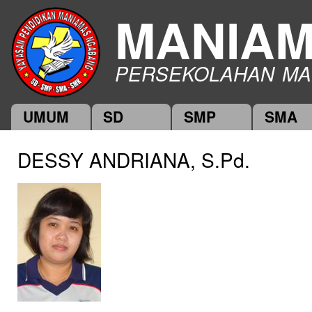
Ski
MANIA
mai
con
PERSEKOLAHAN MA
UMUM
SD
SMP
SMA
Main menu
DESSY ANDRIANA, S.Pd.