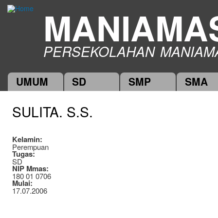
Ski
MANIAMA
mai
con
PERSEKOLAHAN MANIAM
UMUM
SD
SMP
SMA
Main menu
SULITA. S.S.
Kelamin:
Perempuan
Tugas:
SD
NIP Mmas:
180 01 0706
Mulai:
17.07.2006