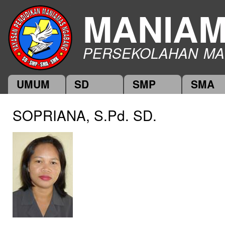
Ski
MANIA
mai
con
PERSEKOLAHAN MA
UMUM
SD
SMP
SMA
Main menu
SOPRIANA, S.Pd. SD.