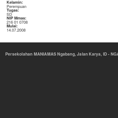
Kelamin:
Perempuan
Tugas:
SD
NIP Mmas:
216 01 0708
Mulai:
14.07.2008
Persekolahan MANIAMAS Ngabang, Jalan Karya, ID - NGA