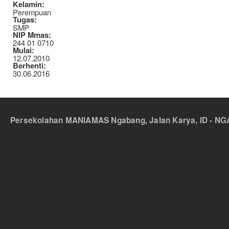
Kelamin:
Perempuan
Tugas:
SMP
NIP Mmas:
244 01 0710
Mulai:
12.07.2010
Berhenti:
30.06.2016
Persekolahan MANIAMAS Ngabang, Jalan Karya, ID - NGA