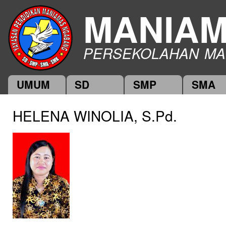
Ski
MANIA
mai
con
PERSEKOLAHAN MA
UMUM
SD
SMP
SMA
Main menu
HELENA WINOLIA, S.Pd.