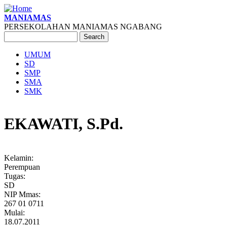
Skip to main content
MANIAMAS
PERSEKOLAHAN MANIAMAS NGABANG
Search
Search form
UMUM
SD
Main menu
SMP
SMA
SMK
EKAWATI, S.Pd.
Kelamin:
Perempuan
Tugas:
SD
NIP Mmas:
267 01 0711
Mulai:
18.07.2011