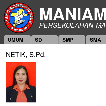
Ski
MANIA
mai
con
PERSEKOLAHAN MA
UMUM
SD
SMP
SMA
Main menu
NETIK, S.Pd.