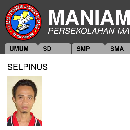
Ski
MANIA
mai
con
PERSEKOLAHAN MA
UMUM
SD
SMP
SMA
Main menu
SELPINUS