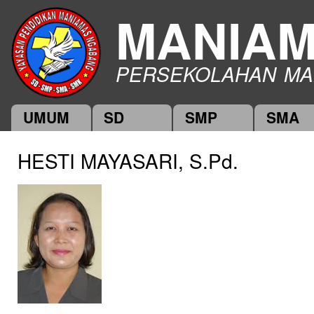
Ski
MANIA
mai
con
PERSEKOLAHAN MA
UMUM
SD
SMP
SMA
Main menu
HESTI MAYASARI, S.Pd.