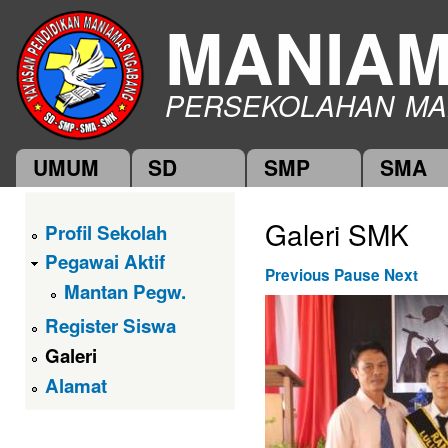
Ski
MANIA
mai
con
PERSEKOLAHAN MA
UMUM
SD
SMP
SMA
Main menu
Galeri SMK
Profil Sekolah
Pegawai Aktif
Previous
Pause
Next
Mantan Pegw.
Register Siswa
Galeri
Alamat