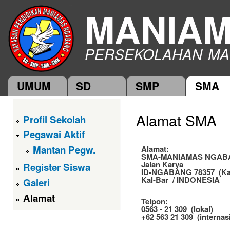
Ski
MANIA
mai
con
PERSEKOLAHAN MA
UMUM
SD
SMP
SMA
Main menu
Alamat SMA
Profil Sekolah
Pegawai Aktif
Mantan Pegw.
Alamat:
SMA-MANIAMAS NGAB
Jalan Karya
Register Siswa
ID-NGABANG 78357
(Ka
Kal-Bar / INDONESIA
Galeri
Alamat
Telpon:
0563 - 21 309 (lokal)
+62 563 21 309 (internas