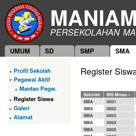
Ski
MANIA
mai
con
PERSEKOLAHAN MA
UMUM
SD
SMP
SMA
Main menu
Register Sis
Profil Sekolah
Pegawai Aktif
Mantan Pegw.
Pages
Sekolah
NIS Mmas
Register Siswa
SMA
0001
Galeri
SMA
0002
SMA
0003
Alamat
SMA
0004
SMA
0005