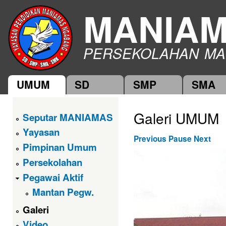
Ski
MANIA
mai
con
PERSEKOLAHAN MA
UMUM
SD
SMP
SMA
Main menu
Galeri UMUM
Seputar MANIAMAS
Yayasan
Previous
Pause
Next
Pimpinan Umum
Persekolahan
Pegawai Aktif
Mantan Pegw.
Galeri
Video