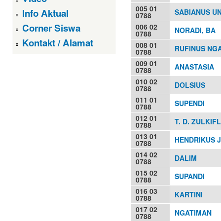
005 01
Info Aktual
SABIANUS UN
0788
Corner Siswa
006 02
NORADI, BA
0788
Kontakt / Alamat
008 01
RUFINUS NG
0788
009 01
ANASTASIA
0788
010 02
DOLSIUS
0788
011 01
SUPENDI
0788
012 01
T. D. ZULKIFL
0788
013 01
HENDRIKUS 
0788
014 02
DALIM
0788
015 02
SUPANDI
0788
016 03
KARTINI
0788
017 02
NGATIMAN
0788