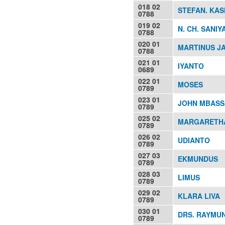
018 02
STEFAN. KA
0788
019 02
N. CH. SANIY
0788
020 01
MARTINUS JA
0788
021 01
IYANTO
0689
022 01
MOSES
0789
023 01
JOHN MBASSA
0789
025 02
MARGARETHA
0789
026 02
UDIANTO
0789
027 03
EKMUNDUS
0789
028 03
LIMUS
0789
029 02
KLARA LIVA
0789
030 01
DRS. RAYMU
0789