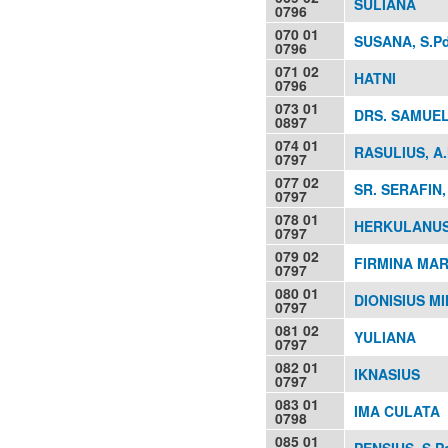
SULIANA
0796
070 01
SUSANA, S.Pd
0796
071 02
HATNI
0796
073 01
DRS. SAMUE
0897
074 01
RASULIUS, A
0797
077 02
SR. SERAFIN,
0797
078 01
HERKULANUS
0797
079 02
FIRMINA MAR
0797
080 01
DIONISIUS MI
0797
081 02
YULIANA
0797
082 01
IKNASIUS
0797
083 01
IMA CULATA
0798
085 01
PENSIUS, S.P