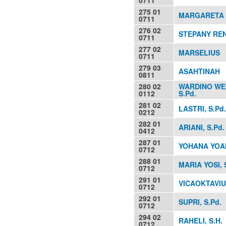
275 01
MARGARETA 
0711
276 02
STEPANY RENY
0711
277 02
MARSELIUS
0711
279 03
ASAHTINAH
0811
280 02
WARDINO WE
0112
S.Pd.
281 02
LASTRI, S.Pd.
0212
282 01
ARIANI, S.Pd.
0412
287 01
YOHANA YOAN
0712
288 01
MARIA YOSI, 
0712
291 01
VICAOKTAVIUS
0712
292 01
SUPRI, S.Pd.
0712
294 02
RAHELI, S.H.
0712