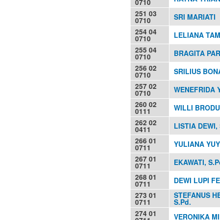
0710
251 03
SRI MARIATI
0710
254 04
LELIANA TA
0710
255 04
BRAGITA PA
0710
256 02
SRILIUS BO
0710
257 02
WENEFRIDA Y
0710
260 02
WILLI BRODUS
0111
262 02
LISTIA DEWI, 
0411
266 01
YULIANA YUY
0711
267 01
EKAWATI, S.P
0711
268 01
DEWI LUPI FE
0711
273 01
STEFANUS H
0711
S.Pd.
274 01
VERONIKA MIN
0711