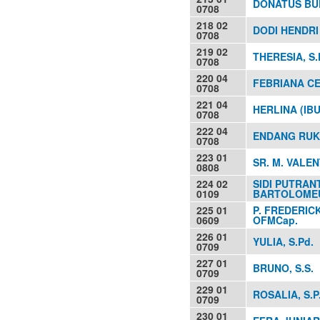
DONATUS BUD
0708
218 02
DODI HENDRI 
0708
219 02
THERESIA, S.
0708
220 04
FEBRIANA C
0708
221 04
HERLINA (IB
0708
222 04
ENDANG RU
0708
223 01
SR. M. VALEN
0808
224 02
SIDI PUTRAN
0109
BARTOLOMEUS
225 01
P. FREDERIC
0609
OFMCap.
226 01
YULIA, S.Pd.
0709
227 01
BRUNO, S.S.
0709
229 01
ROSALIA, S.P
0709
230 01