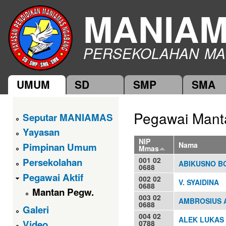
Ski
MANIA
mai
con
PERSEKOLAHAN MA
UMUM
SD
SMP
SMA
Main menu
Pegawai Man
Seputar MANIAMAS
Yayasan
NIP
Nama
Pimpinan Umum
Mmas
001 02
Persekolahan
ABIKUSNO B
0688
Pegawai Aktif
002 02
V. SYAIDINA
0688
Mantan Pegw.
003 02
AMBROSIUS 
0688
Galeri
004 02
ALEK LUKAS
Video
0788