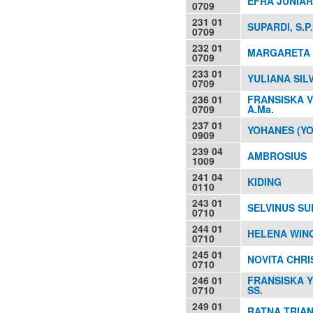
EFRA JUNIART
0709
231 01
SUPARDI, S.P.
0709
232 01
MARGARETA I
0709
233 01
YULIANA SILV
0709
236 01
FRANSISKA V
0709
A.Ma.
237 01
YOHANES (Y
0909
239 04
AMBROSIUS
1009
241 04
KIDING
0110
243 01
SELVINUS SU
0710
244 01
HELENA WINO
0710
245 01
NOVITA CHRIS
0710
246 01
FRANSISKA Y
0710
SS.
249 01
RATNA TRIANT