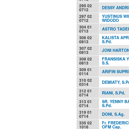
295 02
DESSY ANDRI
0712
297 02
YUSTINUS W
0712
WIDODO
304 01
ASTRO TADEUS
0713
306 02
KALISTA APR
0813
S.Pd.
307 02
JONI HARTON
0813
308 02
FRANSISKA Y
0813
S.S.
309 01
ARIFIN SUPR
0114
310 02
DEMIATY, S.P
0314
312 01
RIANI, S.Pd.
0714
313 01
SR. YENNY B
0714
S.Pd.
319 01
DONI, S.Ag.
0714
335 02
Fr. FREDERIC
1016
OFM Cap.