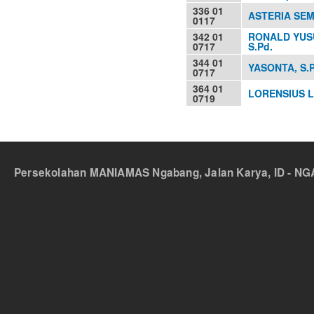
336 01
ASTERIA SEMI
0117
342 01
RONALD YUS
0717
S.Pd.
344 01
YASONTA, S.P
0717
364 01
LORENSIUS L
0719
Persekolahan MANIAMAS Ngabang, Jalan Karya, ID - NGA