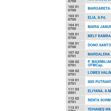
0700
102 01
MARGARETA S
0700
103 01
ELIA, S.Pd.
0700
104 01
MARIA JANURI
0700
105 01
MELY BAMBA,
0700
106 01
DONO SANTOS
0700
107 02
MARDALENA 
0701
108 02
P. MAXIMILIA
0701
OFMCap.
109 02
LOMEX HALI
0701
110 01
SIDI PUTRANT
0701
111 03
ELIYANA, A.M
0501
112 02
RENTA SORMI
0701
113 01
YOHANES WAH
0701