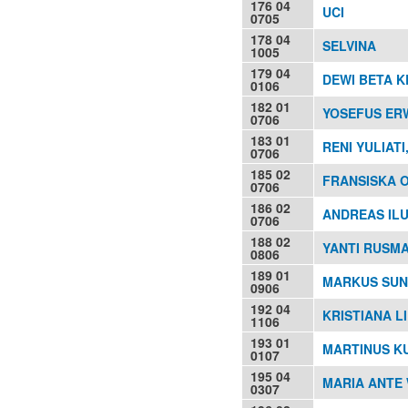
176 04
UCI
0705
178 04
SELVINA
1005
179 04
DEWI BETA 
0106
182 01
YOSEFUS ERW
0706
183 01
RENI YULIATI,
0706
185 02
FRANSISKA O
0706
186 02
ANDREAS ILU
0706
188 02
YANTI RUSMA
0806
189 01
MARKUS SUN
0906
192 04
KRISTIANA L
1106
193 01
MARTINUS KU
0107
195 04
MARIA ANTE W
0307