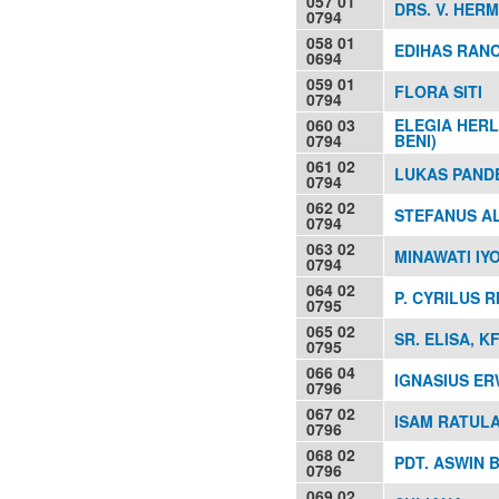
057 01
DRS. V. HER
0794
058 01
EDIHAS RANCA
0694
059 01
FLORA SITI
0794
060 03
ELEGIA HER
0794
BENI)
061 02
LUKAS PAND
0794
062 02
STEFANUS A
0794
063 02
MINAWATI IY
0794
064 02
P. CYRILUS R
0795
065 02
SR. ELISA, K
0795
066 04
IGNASIUS E
0796
067 02
ISAM RATUL
0796
068 02
PDT. ASWIN 
0796
069 02