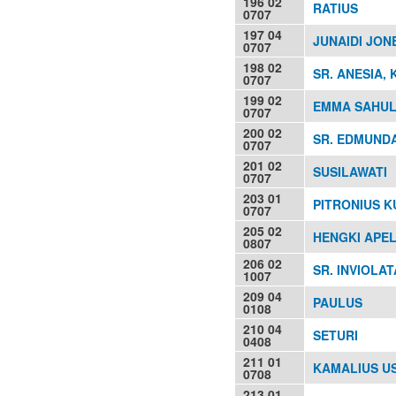
196 02
RATIUS
0707
197 04
JUNAIDI JON
0707
198 02
SR. ANESIA, 
0707
199 02
EMMA SAHUL
0707
200 02
SR. EDMUNDA
0707
201 02
SUSILAWATI
0707
203 01
PITRONIUS K
0707
205 02
HENGKI APELE
0807
206 02
SR. INVIOLAT
1007
209 04
PAULUS
0108
210 04
SETURI
0408
211 01
KAMALIUS US
0708
213 01