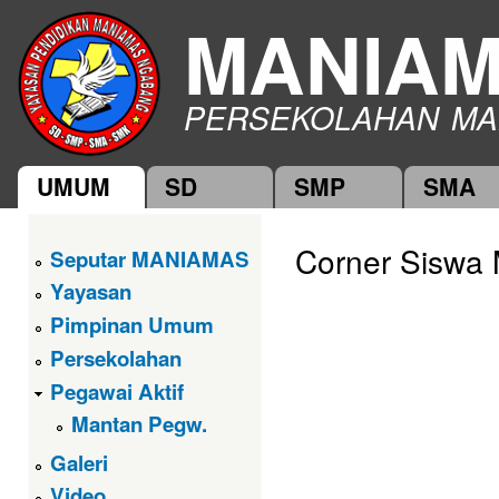
Ski
MANIA
mai
con
PERSEKOLAHAN MA
UMUM
SD
SMP
SMA
Main menu
Corner Sisw
Seputar MANIAMAS
Yayasan
Pimpinan Umum
Persekolahan
Pegawai Aktif
Mantan Pegw.
Galeri
Video