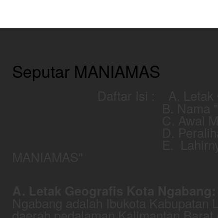
Seputar MANIAMAS
Daftar Isi : A. Letak
B. Nama "MANI
C. Awal Mula Pers
D. Peralihan Kua
E. Lahirnya "Yayasa
MANIAMAS"
A. Letak Geografis Kota Ngabang:
Ngabang adalah Ibukota Kabupatan L
daerah pedalaman Kalimantan Barat 