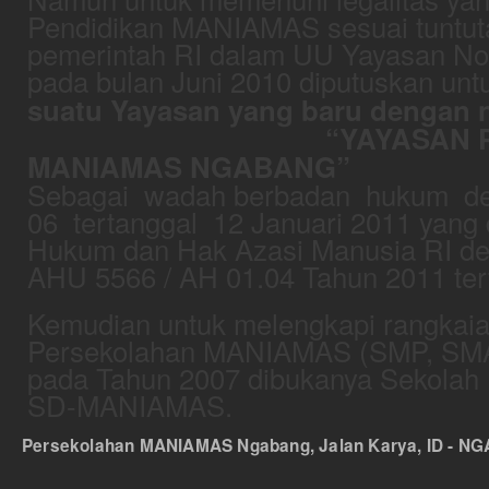
Pendidikan MANIAMAS sesuai tuntut
pemerintah RI dalam UU Yayasan No
pada bulan Juni 2010 diputuskan un
suatu Yayasan yang baru dengan 
“YAYASAN PEND
MANIAMAS NGABANG”
Sebagai wadah berbadan hukum den
06 tertanggal 12 Januari 2011 yang 
Hukum dan Hak Azasi Manusia RI d
AHU 5566 / AH 01.04 Tahun 2011 tert
Kemudian untuk melengkapi rangkaian
Persekolahan MANIAMAS (SMP, SM
pada Tahun 2007 dibukanya Sekolah
SD-MANIAMAS.
Persekolahan MANIAMAS Ngabang, Jalan Karya, ID - NGA